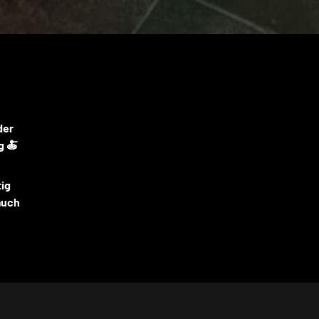
der
g 🍝
tig
auch