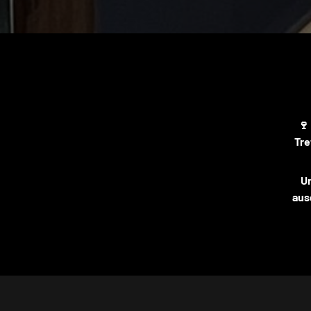
🍷
Tre
Un
aus